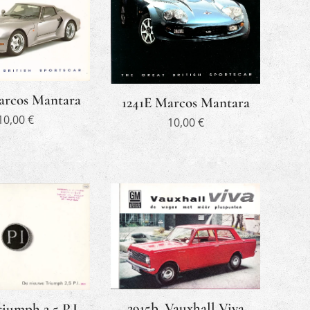
arcos Mantara
1241E Marcos Mantara
10,00
€
10,00
€
2915b. Vauxhall Viva
riumph 2,5 P.I.