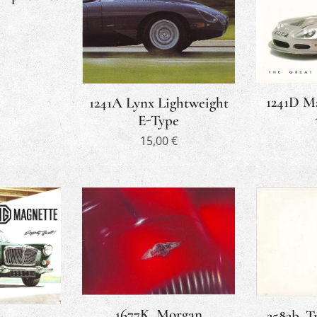
1241D M
1241A Lynx Lightweight
E-Type
15,00
€
1677K. Morgan
2582b. T