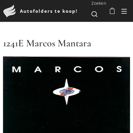
Zoeken
Autofolders te koop!
1241E Marcos Mantara