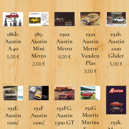
189.
186b.
190a
192b.
192a
Austin
Austin
Austin
Austin
Austin
Mini
A40
Metro
1100
Metro
Metro
Glider
Vanden
5,00
€
4,00
€
Plas
2,00
€
5,00
€
3,00
€
192G
192F
192FG.
192E.
Morris
Austin
Austin
Austin
192k.
Marina
1100/
1300 GT
1100/