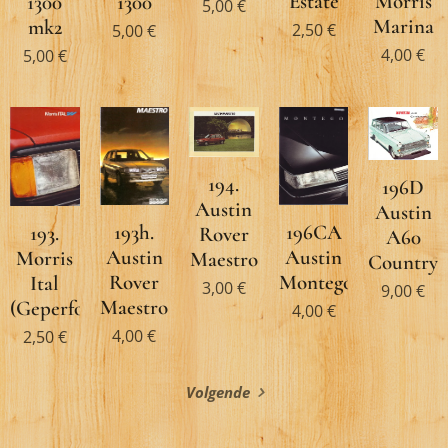
Morris
Estate
1300
1300
5,00
€
Marina
mk2
2,50
€
5,00
€
4,00
€
5,00
€
194.
196D
Austin
Austin
193h.
196CA
193.
Rover
A60
Austin
Austin
Morris
Maestro
Country
Rover
Montego
Ital
3,00
€
9,00
€
Maestro
(Geperforeerd)
4,00
€
4,00
€
2,50
€
Volgende