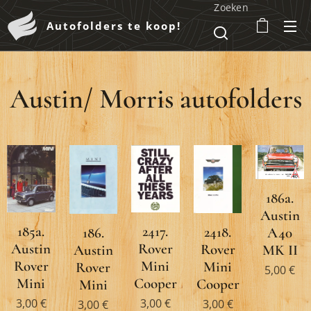
Zoeken
Autofolders te koop!
Austin/ Morris autofolders
186a.
Austin
2417.
185a.
2418.
186.
A40
Rover
Austin
Rover
Austin
MK II
Mini
Rover
Mini
Rover
5,00
€
Cooper
Mini
Cooper
Mini
3,00
€
3,00
€
3,00
€
3,00
€