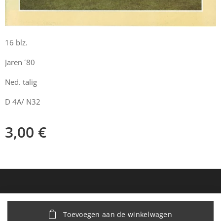
16 blz.
Jaren ´80
Ned. talig
D 4A/ N32
3,00
€
Toevoegen aan de winkelwagen