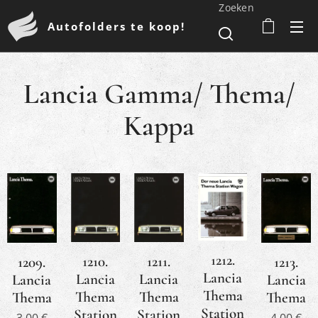
Zoeken
Autofolders te koop!
Lancia Gamma/ Thema/
Kappa
1212.
1210.
1211.
1209.
1213.
Lancia
Lancia
Lancia
Lancia
Lancia
Thema
Thema
Thema
Thema
Thema
Station
Station
Station
3,00
€