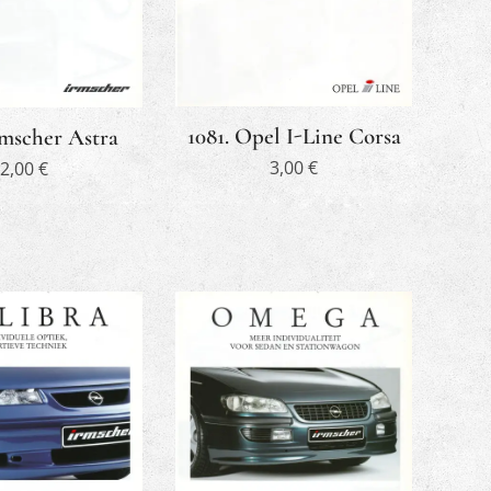
1081. Opel I-Line Corsa
rmscher Astra
3,00
€
2,00
€