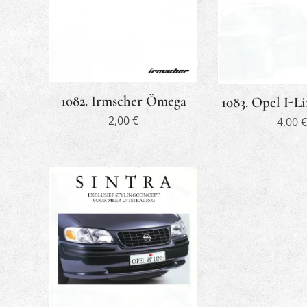
1082. Irmscher Ömega
1083. Opel I-
2,00
€
4,00
€