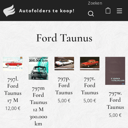
Zoeken
Autofolders te koop!
Ford Taunus
797t.
797p.
797l.
Ford
Ford
Ford
797m
Taunus
Taunus
797w.
Taunus
Ford
Ford
17 M
5,00
€
5,00
€
Taunus
Taunus
12,00
€
12 M
5,00
€
300.000
km