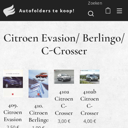
Zoeken
Autofolders te koop!
Citroen Evasion/ Berlingo/
C-Crosser
410a
410ab
Citroen
Citroen
409.
410.
C-
C-
Citroen
Citroen
Crosser
Crosser
Evasion
Berlingo
3,00
€
4,00
€
2,50
€