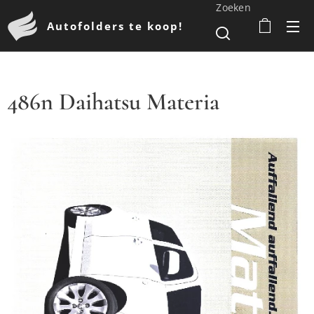
Zoeken
Autofolders te koop!
486n Daihatsu Materia