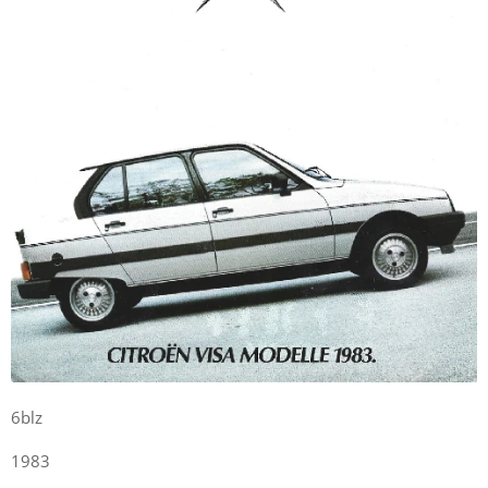
6blz
1983