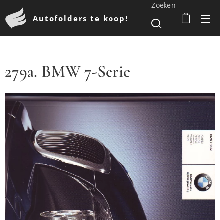
Zoeken
Autofolders te koop!
279a. BMW 7-Serie