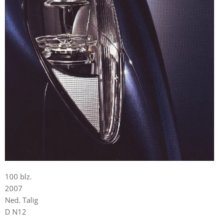
100 blz.
2007
Ned. Talig
D N12