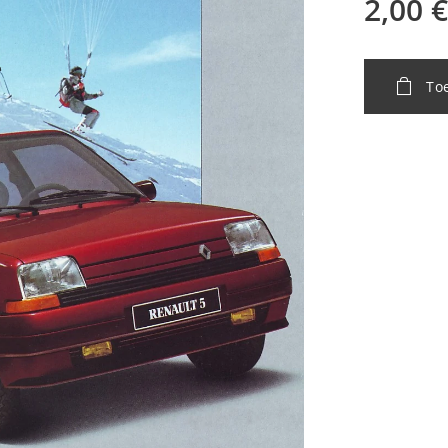
2,00
€
To