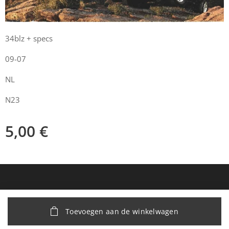
34blz + specs
09-07
NL
N23
5,00
€
Toevoegen aan de winkelwagen